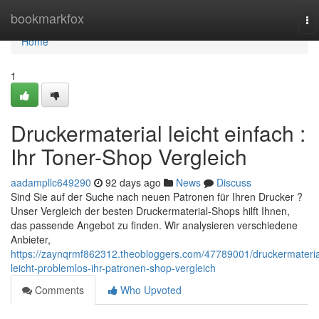
Home
bookmarkfox
To
na
Home
1
Druckermaterial leicht einfach :
Ihr Toner-Shop Vergleich
aadampllc649290
92 days ago
News
Discuss
Sind Sie auf der Suche nach neuen Patronen für Ihren Drucker ?
Unser Vergleich der besten Druckermaterial-Shops hilft Ihnen,
das passende Angebot zu finden. Wir analysieren verschiedene
Anbieter,
https://zaynqrmf862312.theobloggers.com/47789001/druckermateria
leicht-problemlos-ihr-patronen-shop-vergleich
Comments
Who Upvoted