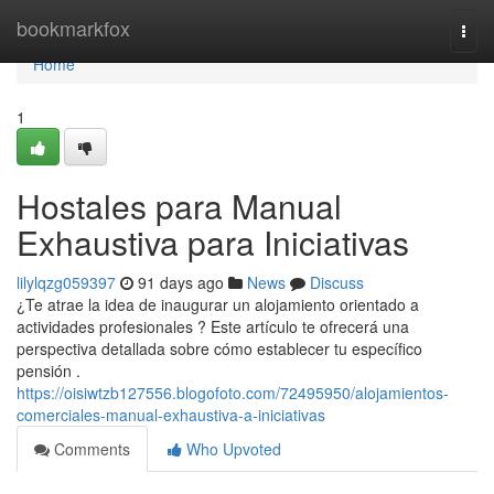
Home
bookmarkfox
Togg
navi
Home
1
Hostales para Manual
Exhaustiva para Iniciativas
lilylqzg059397
91 days ago
News
Discuss
¿Te atrae la idea de inaugurar un alojamiento orientado a
actividades profesionales ? Este artículo te ofrecerá una
perspectiva detallada sobre cómo establecer tu específico
pensión .
https://oisiwtzb127556.blogofoto.com/72495950/alojamientos-
comerciales-manual-exhaustiva-a-iniciativas
Comments
Who Upvoted