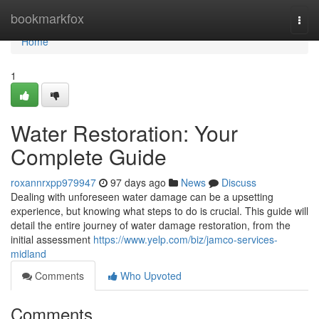
Home
bookmarkfox
Togg
navi
Home
1
Water Restoration: Your
Complete Guide
roxannrxpp979947
97 days ago
News
Discuss
Dealing with unforeseen water damage can be a upsetting
experience, but knowing what steps to do is crucial. This guide will
detail the entire journey of water damage restoration, from the
initial assessment
https://www.yelp.com/biz/jamco-services-
midland
Comments
Who Upvoted
Comments