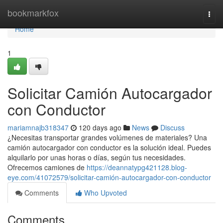
Home
bookmarkfox
Togg
navi
Home
1
Solicitar Camión Autocargador
con Conductor
mariamnajb318347
120 days ago
News
Discuss
¿Necesitas transportar grandes volúmenes de materiales? Una
camión autocargador con conductor es la solución ideal. Puedes
alquilarlo por unas horas o días, según tus necesidades.
Ofrecemos camiones de
https://deannatypg421128.blog-
eye.com/41072579/solicitar-camión-autocargador-con-conductor
Comments
Who Upvoted
Comments