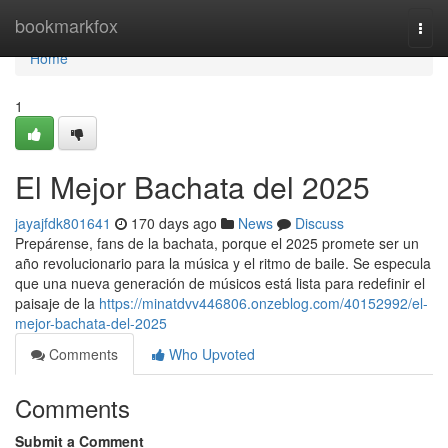
Home
bookmarkfox
Togg
navi
Home
1
El Mejor Bachata del 2025
jayajfdk801641
170 days ago
News
Discuss
Prepárense, fans de la bachata, porque el 2025 promete ser un
año revolucionario para la música y el ritmo de baile. Se especula
que una nueva generación de músicos está lista para redefinir el
paisaje de la
https://minatdvv446806.onzeblog.com/40152992/el-
mejor-bachata-del-2025
Comments
Who Upvoted
Comments
Submit a Comment