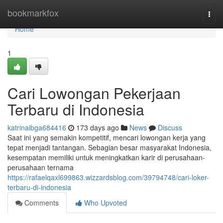
Home
bookmarkfox
Togg
navi
Home
1
Cari Lowongan Pekerjaan
Terbaru di Indonesia
katrinaibga684416
173 days ago
News
Discuss
Saat ini yang semakin kompetitif, mencari lowongan kerja yang
tepat menjadi tantangan. Sebagian besar masyarakat Indonesia,
kesempatan memiliki untuk meningkatkan karir di perusahaan-
perusahaan ternama
https://rafaelqaxl699863.wizzardsblog.com/39794748/cari-loker-
terbaru-di-indonesia
Comments
Who Upvoted