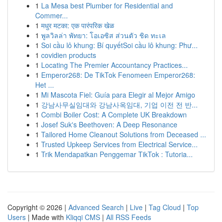
1
La Mesa best Plumber for Residential and
Commer...
1
मधुर मटका: एक पारंपरिक खेळ
1
พูลวิลล่า พัทยา: โอเอซิส ส่วนตัว ชิด ทะเล
1
Soi cầu lô khung: Bí quyếtSoi cầu lô khung: Phư...
1
covidien products
1
Locating The Premier Accountancy Practices...
1
Emperor268: De TikTok Fenomeen Emperor268:
Het ...
1
Mi Mascota Fiel: Guía para Elegir al Mejor Amigo
1
강남사무실임대와 강남사옥임대, 기업 이전 전 반...
1
Combi Boiler Cost: A Complete UK Breakdown
1
Josef Suk's Beethoven: A Deep Resonance
1
Tailored Home Cleanout Solutions from Deceased ...
1
Trusted Upkeep Services from Electrical Service...
1
Trik Mendapatkan Penggemar TikTok : Tutoria...
Copyright © 2026 |
Advanced Search
|
Live
|
Tag Cloud
|
Top
Users
| Made with
Kliqqi CMS
|
All RSS Feeds