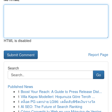
HTML is disabled
Report Page
Search
Go
Published News
1
Boost Your Reach: A Guide to Press Release Dist...
1
Villa Kapısı Modelleri: Hoşunuza Göre Tercih ...
1
สล็อต PG แตกง่าย LG96: เคล็ดลับพิชิตเงินรางวัล
1
AI SEO: The Future of Search Ranking
1
Cómo Convertir tu Web en una Máquina de Ventas