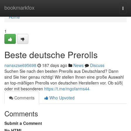
Home
bookmarkfox
Togg
navi
Home
1
Beste deutsche Prerolls
nanaxzse695698
187 days ago
News
Discuss
Suchen Sie nach den besten Prerolls aus Deutschland? Dann
sind Sie hier genau richtig! Wir stellen Ihnen eine große Auswahl
an top-mäßigen Prerolls von deutschen Herstellern vor. Ob süß|
oder mit besonderen
https://t.me/mgofarms44
Comments
Who Upvoted
Comments
Submit a Comment
No HTML