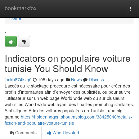
Home
bookmarkfox
Togg
navi
Home
1
Indicators on populaire voiture
tunisie You Should Know
jackb874kzq0
195 days ago
News
Discuss
L’accès ou le stockage procedure est nécessaire pour créer des
profils d’internautes afin d’envoyer des publicités, ou pour suivre
l’utilisateur sur un web page World wide web ou sur plusieurs
web-sites World wide web ayant des finalités promoting similaires.
Statistiques Prix des voitures populaires en Tunisie : une big
gamme
https://holdenndqcn.shoutmyblog.com/38425046/details-
fiction-and-populaire-voiture-tunisie
Comments
Who Upvoted