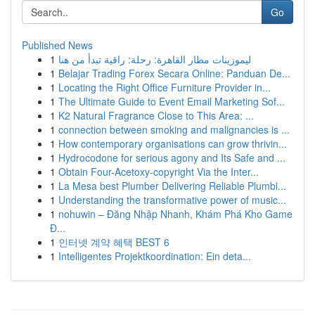
Go
Published News
1
ليموزينات مطار القاهرة: رحلة: راقية تبدأ من هنا
1
Belajar Trading Forex Secara Online: Panduan De...
1
Locating the Right Office Furniture Provider in...
1
The Ultimate Guide to Event Email Marketing Sof...
1
K2 Natural Fragrance Close to This Area: ...
1
connection between smoking and malignancies is ...
1
How contemporary organisations can grow thrivin...
1
Hydrocodone for serious agony and Its Safe and ...
1
Obtain Four-Acetoxy-copyright Via the Inter...
1
La Mesa best Plumber Delivering Reliable Plumbi...
1
Understanding the transformative power of music...
1
nohuwin – Đăng Nhập Nhanh, Khám Phá Kho Game
Đ...
1
인터넷 계약 혜택 BEST 6
1
Intelligentes Projektkoordination: Ein deta...