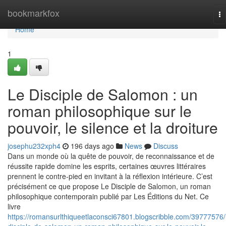
Home
bookmarkfox
To
na
Home
1
Le Disciple de Salomon : un
roman philosophique sur le
pouvoir, le silence et la droiture
josephu232xph4
196 days ago
News
Discuss
Dans un monde où la quête de pouvoir, de reconnaissance et de
réussite rapide domine les esprits, certaines œuvres littéraires
prennent le contre-pied en invitant à la réflexion intérieure. C’est
précisément ce que propose Le Disciple de Salomon, un roman
philosophique contemporain publié par Les Éditions du Net. Ce
livre
https://romansurlthiqueetlaconsci67801.blogscribble.com/39777576/