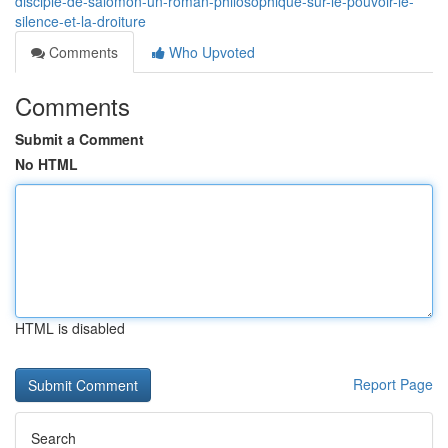
disciple-de-salomon-un-roman-philosophique-sur-le-pouvoir-le-
silence-et-la-droiture
Comments
Who Upvoted
Comments
Submit a Comment
No HTML
HTML is disabled
Report Page
Search