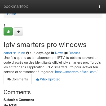
Home
bookmarkfox
Togg
navi
Home
1
Iptv smarters pro windows
carter7i19djn3
195 days ago
News
Discuss
Une fois que tu as ton abonnement IPTV, tu obtiens souvent un
code d’accès ou des identifiants officiel iptv smarters pro. Tu dois
les entrer dans l’application IPTV Smarters Pro pour activer ton
service et commencer à regarder.
https://smarters-official.com/
Comments
Who Upvoted
Comments
Submit a Comment
No HTML