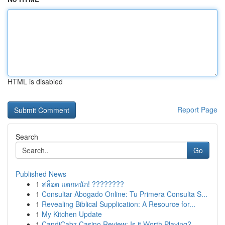
HTML is disabled
Report Page
Search
Go
Published News
1
สล็อต แตกหนัก! ????????
1
Consultar Abogado Online: Tu Primera Consulta S...
1
Revealing Biblical Supplication: A Resource for...
1
My Kitchen Update
1
CandiCabz Casino Review: Is it Worth Playing?