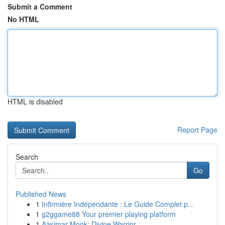
Submit a Comment
No HTML
HTML is disabled
Report Page
Search
Go
Published News
1
Infirmière Indépendante : Le Guide Complet p...
1
g2ggame88 Your premier playing platform
1
Aasimar Monk: Divine Warrior