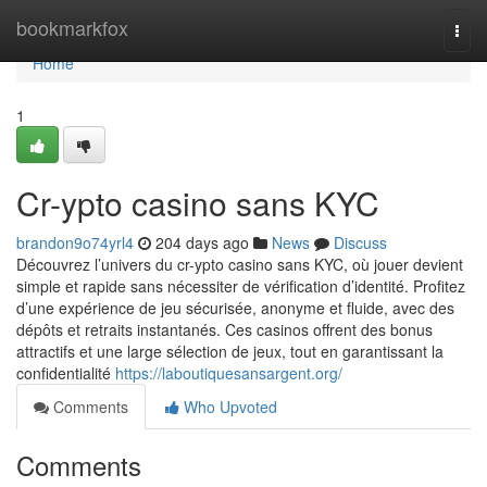
Home
bookmarkfox
Togg
navi
Home
1
Cr-ypto casino sans KYC
brandon9o74yrl4
204 days ago
News
Discuss
Découvrez l’univers du cr-ypto casino sans KYC, où jouer devient
simple et rapide sans nécessiter de vérification d’identité. Profitez
d’une expérience de jeu sécurisée, anonyme et fluide, avec des
dépôts et retraits instantanés. Ces casinos offrent des bonus
attractifs et une large sélection de jeux, tout en garantissant la
confidentialité
https://laboutiquesansargent.org/
Comments
Who Upvoted
Comments