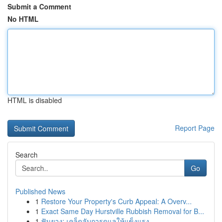
Submit a Comment
No HTML
HTML is disabled
Report Page
Search
Go
Published News
1
Restore Your Property's Curb Appeal: A Overv...
1
Exact Same Day Hurstville Rubbish Removal for B...
1
ฟันยาง: เคล็ดลับการดูแลให้แข็งแรง