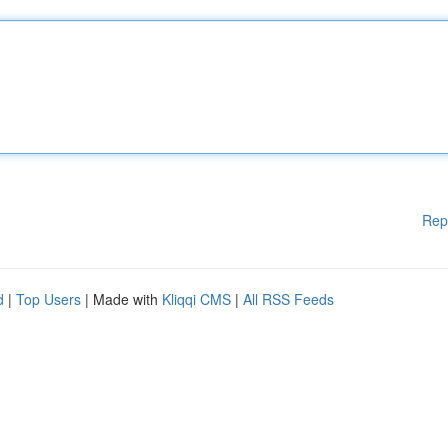
Rep
d
|
Top Users
| Made with
Kliqqi CMS
|
All RSS Feeds