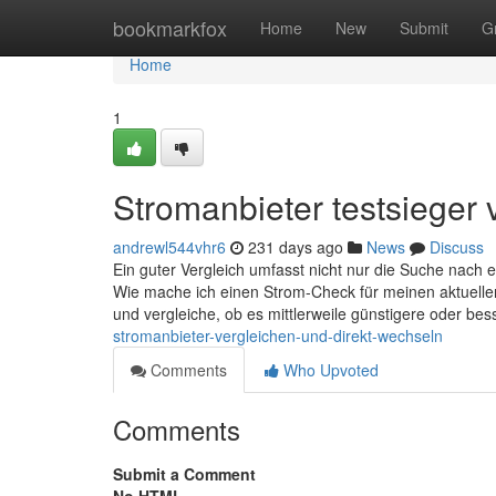
Home
bookmarkfox
Home
New
Submit
G
Home
1
Stromanbieter testsieger 
andrewl544vhr6
231 days ago
News
Discuss
Ein guter Vergleich umfasst nicht nur die Suche nach
Wie mache ich einen Strom-Check für meinen aktuellen
und vergleiche, ob es mittlerweile günstigere oder b
stromanbieter-vergleichen-und-direkt-wechseln
Comments
Who Upvoted
Comments
Submit a Comment