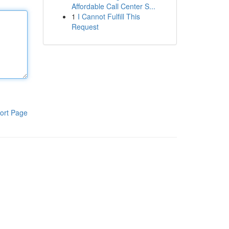
Affordable Call Center S...
1
I Cannot Fulfill This
Request
ort Page