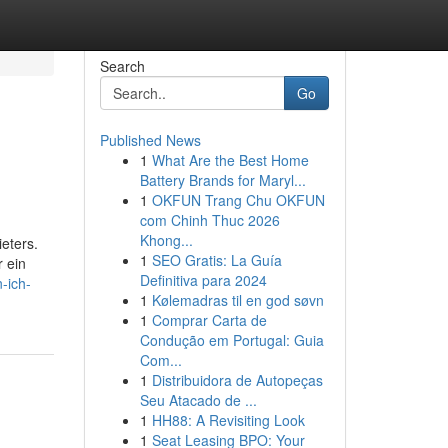
Search
Go
Published News
1
What Are the Best Home
Battery Brands for Maryl...
1
OKFUN Trang Chu OKFUN
com Chinh Thuc 2026
Khong...
eters.
1
SEO Gratis: La Guía
 ein
Definitiva para 2024
-ich-
1
Kølemadras til en god søvn
1
Comprar Carta de
Condução em Portugal: Guia
Com...
1
Distribuidora de Autopeças
Seu Atacado de ...
1
HH88: A Revisiting Look
1
Seat Leasing BPO: Your