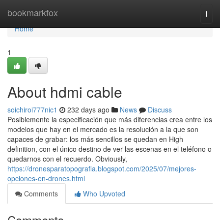
Home
bookmarkfox
Togg
navi
Home
1
About hdmi cable
soichiroi777nic1
232 days ago
News
Discuss
Posiblemente la especificación que más diferencias crea entre los
modelos que hay en el mercado es la resolución a la que son
capaces de grabar: los más sencillos se quedan en High
definition, con el único destino de ver las escenas en el teléfono o
quedarnos con el recuerdo. Obviously,
https://dronesparatopografia.blogspot.com/2025/07/mejores-
opciones-en-drones.html
Comments
Who Upvoted
Comments