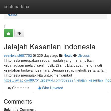
Home
bookmarkfox
Home
1
Jelajah Kesenian Indonesia
ezekielalst687752
235 days ago
News
Discuss
Tintonesia merupakan sebuah wadah yang menampilkan
kebahagiaan melalui seni musik. Di sini, kita dapat menghayati
keindahan budaya nusantara. Dengan setiap melodi, serta tarian,
Tintonesia mengajak kita untuk menyambut
https://laylaoico489751.gigswiki.com/6092294/jelajah_kesenian_ind
Comments
Who Upvoted
Comments
Submit a Comment