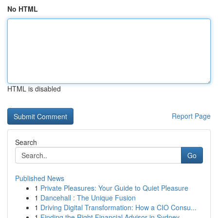
No HTML
HTML is disabled
Report Page
Search
Go
Published News
1
Private Pleasures: Your Guide to Quiet Pleasure
1
Dancehall : The Unique Fusion
1
Driving Digital Transformation: How a CIO Consu...
1
Finding the Right Financial Advisor in Sydney