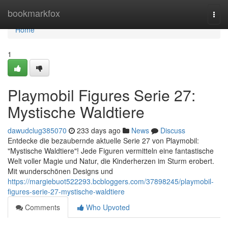
Home
bookmarkfox
Togg
navi
Home
1
Playmobil Figures Serie 27:
Mystische Waldtiere
dawudclug385070
233 days ago
News
Discuss
Entdecke die bezaubernde aktuelle Serie 27 von Playmobil:
"Mystische Waldtiere"! Jede Figuren vermitteln eine fantastische
Welt voller Magie und Natur, die Kinderherzen im Sturm erobert.
Mit wunderschönen Designs und
https://margiebuot522293.bcbloggers.com/37898245/playmobil-
figures-serie-27-mystische-waldtiere
Comments
Who Upvoted