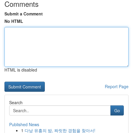
Comments
Submit a Comment
No HTML
HTML is disabled
Report Page
Search
Go
Published News
1
다낭 유흥의 밤, 짜릿한 경험을 찾아서!