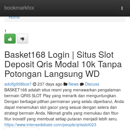
Home
bookmarkfox
Togg
navi
Home
1
Basket168 Login | Situs Slot
Deposit Qris Modal 10k Tanpa
Potongan Langsung WD
adolfg958bce7
237 days ago
News
Discuss
BASKET168 adalah situs resmi yang menawarkan pengalaman
bermain QRIS SLOT Play yang menarik dan menguntungkan.
Dengan berbagai pilihan permainan yang selalu diperbarui, Anda
dapat menemukan slot gacor yang sesuai dengan selera dan
strategi bermain Anda. Nikmati grafis yang memukau dan fitur-
fitur inovatif yang membuat setiap putaran menjadi lebih seru.
https://www.intensedebate.com/people/qrisslot023