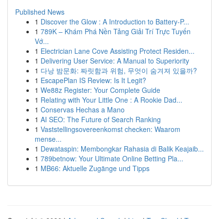
Published News
1
Discover the Glow : A Introduction to Battery-P...
1
789K – Khám Phá Nền Tảng Giải Trí Trực Tuyến
Vớ...
1
Electrician Lane Cove Assisting Protect Residen...
1
Delivering User Service: A Manual to Superiority
1
다낭 밤문화: 짜릿함과 위험, 무엇이 숨겨져 있을까?
1
EscapePlan IS Review: Is It Legit?
1
We88z Register: Your Complete Guide
1
Relating with Your Little One : A Rookie Dad...
1
Conservas Hechas a Mano
1
AI SEO: The Future of Search Ranking
1
Vaststellingsovereenkomst checken: Waarom
mense...
1
Dewataspin: Membongkar Rahasia di Balik Keajaib...
1
789betnow: Your Ultimate Online Betting Pla...
1
MB66: Aktuelle Zugänge und Tipps