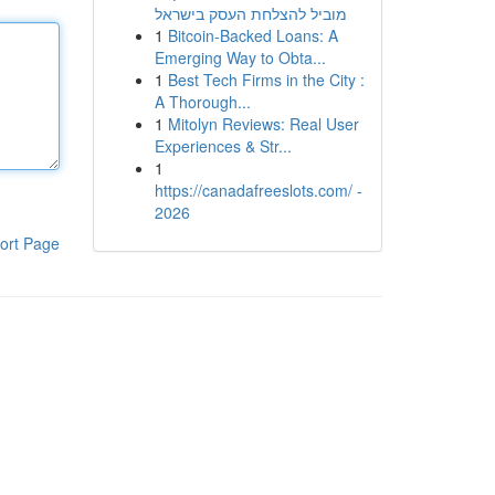
מוביל להצלחת העסק בישראל
1
Bitcoin-Backed Loans: A
Emerging Way to Obta...
1
Best Tech Firms in the City :
A Thorough...
1
Mitolyn Reviews: Real User
Experiences & Str...
1
https://canadafreeslots.com/ -
2026
ort Page