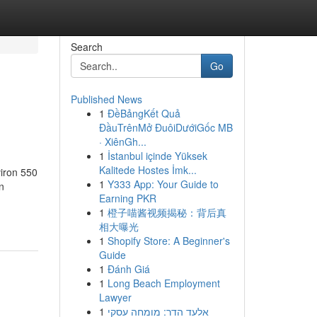
Search
Go
Published News
1
ĐềBảngKết Quả
ĐầuTrênMở ĐuôiDướiGốc MB
· XiênGh...
1
İstanbul içinde Yüksek
Kalitede Hostes İmk...
viron 550
1
Y333 App: Your Guide to
n
Earning PKR
1
橙子喵酱视频揭秘：背后真
相大曝光
1
Shopify Store: A Beginner's
Guide
1
Đánh Giá
1
Long Beach Employment
Lawyer
1
אלעד הדר: מומחה עסקי