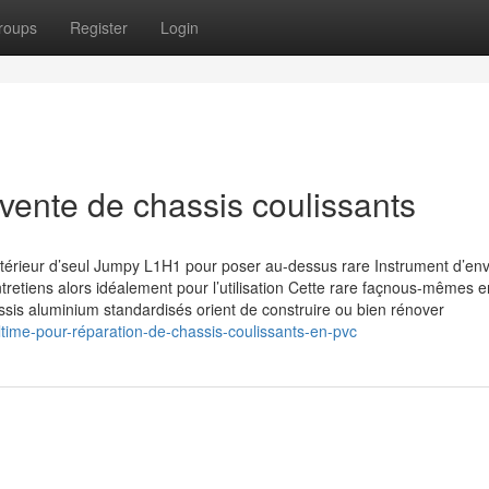
roups
Register
Login
vente de chassis coulissants
ntérieur d’seul Jumpy L1H1 pour poser au-dessus rare Instrument d’en
entretiens alors idéalement pour l’utilisation Cette rare façnous-mêmes e
is aluminium standardisés orient de construire ou bien rénover
ltime-pour-réparation-de-chassis-coulissants-en-pvc