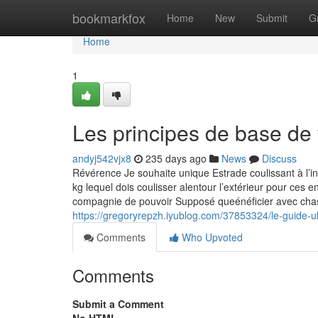
Home
bookmarkfox
Home
New
Submit
G
Home
1
Les principes de base de 
andyj542vjx8
235 days ago
News
Discuss
Révérence Je souhaite unique Estrade coulissant à l’i
kg lequel dois coulisser alentour l’extérieur pour ces 
compagnie de pouvoir Supposé queénéficier avec chass
https://gregoryrepzh.iyublog.com/37853324/le-guide-u
Comments
Who Upvoted
Comments
Submit a Comment