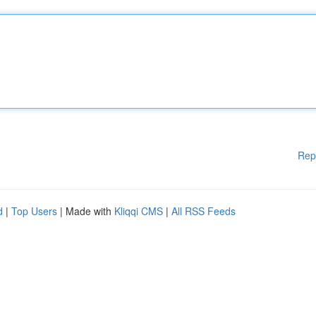
Rep
d
|
Top Users
| Made with
Kliqqi CMS
|
All RSS Feeds