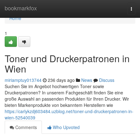
Home
bookmarkfox
Togg
navi
Home
1
Toner und Druckerpatronen in
Wien
miriamptuy013744
236 days ago
News
Discuss
Suchen Sie im Angebot hochwertigen Toner sowie
Druckerpatronen? In unserem Fachgeschäft finden Sie eine
große Auswahl an passenden Produkten für Ihren Drucker. Wir
bieten Markenprodukte von bekanntem Herstellern wie
https://carlykzdj603484.uzblog.net/toner-und-druckerpatronen-in-
wien-52540039
Comments
Who Upvoted