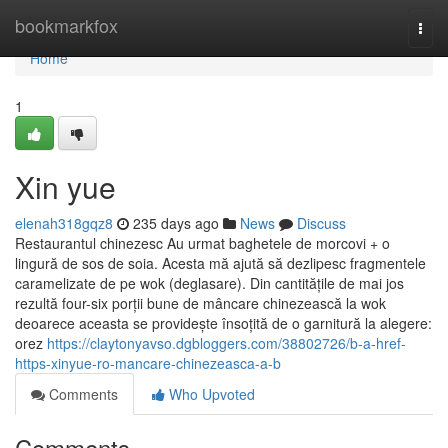
Home
bookmarkfox
Togg
navi
Home
1
Xin yue
elenah318gqz8
235 days ago
News
Discuss
Restaurantul chinezesc Au urmat baghetele de morcovi + o
lingură de sos de soia. Acesta mă ajută să dezlipesc fragmentele
caramelizate de pe wok (deglasare). Din cantitățile de mai jos
rezultă four-six porții bune de mâncare chinezească la wok
deoarece aceasta se providește însoțită de o garnitură la alegere:
orez
https://claytonyavso.dgbloggers.com/38802726/b-a-href-
https-xinyue-ro-mancare-chinezeasca-a-b
Comments
Who Upvoted
Comments