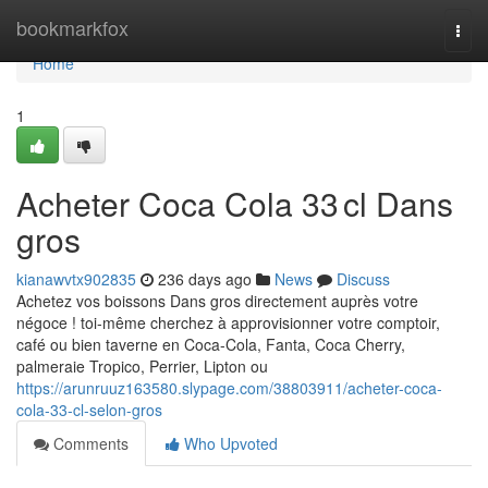
Home
bookmarkfox
Togg
navi
Home
1
Acheter Coca Cola 33 cl Dans
gros
kianawvtx902835
236 days ago
News
Discuss
Achetez vos boissons Dans gros directement auprès votre
négoce ! toi-même cherchez à approvisionner votre comptoir,
café ou bien taverne en Coca-Cola, Fanta, Coca Cherry,
palmeraie Tropico, Perrier, Lipton ou
https://arunruuz163580.slypage.com/38803911/acheter-coca-
cola-33-cl-selon-gros
Comments
Who Upvoted