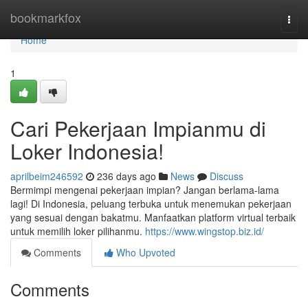
Home
bookmarkfox
Togg
navi
Home
1
Cari Pekerjaan Impianmu di
Loker Indonesia!
aprilbeim246592
236 days ago
News
Discuss
Bermimpi mengenai pekerjaan impian? Jangan berlama-lama
lagi! Di Indonesia, peluang terbuka untuk menemukan pekerjaan
yang sesuai dengan bakatmu. Manfaatkan platform virtual terbaik
untuk memilih loker pilihanmu.
https://www.wingstop.biz.id/
Comments
Who Upvoted
Comments