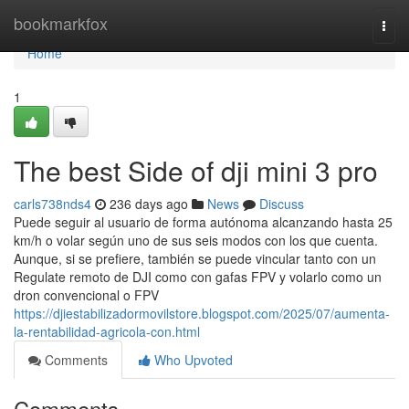
Home
bookmarkfox
Togg
navi
Home
1
The best Side of dji mini 3 pro
carls738nds4
236 days ago
News
Discuss
Puede seguir al usuario de forma autónoma alcanzando hasta 25
km/h o volar según uno de sus seis modos con los que cuenta.
Aunque, si se prefiere, también se puede vincular tanto con un
Regulate remoto de DJI como con gafas FPV y volarlo como un
dron convencional o FPV
https://djiestabilizadormovilstore.blogspot.com/2025/07/aumenta-
la-rentabilidad-agricola-con.html
Comments
Who Upvoted
Comments