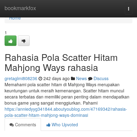
Home
bookmarkfox
Togg
navi
Home
1
Rahasia Pola Scatter Hitam
Mahjong Ways rahasia
gretaglmi808236
242 days ago
News
Discuss
Memahami pola scatter hitam di Mahjong Ways merupakan
keuntungan untuk meraih kemenangan. Scatter hitam muncul
secara terbatas dan memiliki peran penting dalam mendapatkan
bonus game yang sangat menggiurkan. Pahami
https://anniedyyg341844.aboutyoublog.com/47169342/rahasia-
pola-scatter-hitam-mahjong-ways-dominasi
Comments
Who Upvoted