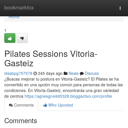
Home
bookmarkfox
Togg
navi
Home
1
Pilates Sessions Vitoria-
Gasteiz
idasbpg757578
245 days ago
News
Discuss
¿Buscas mejorar tu postura en Vitoria-Gasteiz? El Pilates se ha
convertido en una opción muy común para personas de todas las
condiciones. En Vitoria-Gasteiz, encontrarás una gran variedad
de centros
https://agnesgnxl495328.bloggactivo.com/profile
Comments
Who Upvoted
Comments