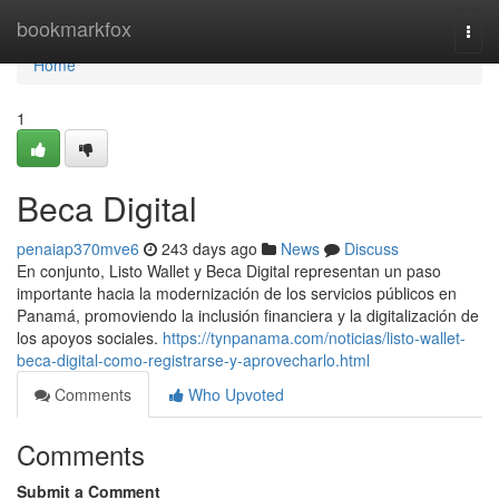
Home
bookmarkfox
Togg
navi
Home
1
Beca Digital
penaiap370mve6
243 days ago
News
Discuss
En conjunto, Listo Wallet y Beca Digital representan un paso
importante hacia la modernización de los servicios públicos en
Panamá, promoviendo la inclusión financiera y la digitalización de
los apoyos sociales.
https://tynpanama.com/noticias/listo-wallet-
beca-digital-como-registrarse-y-aprovecharlo.html
Comments
Who Upvoted
Comments
Submit a Comment