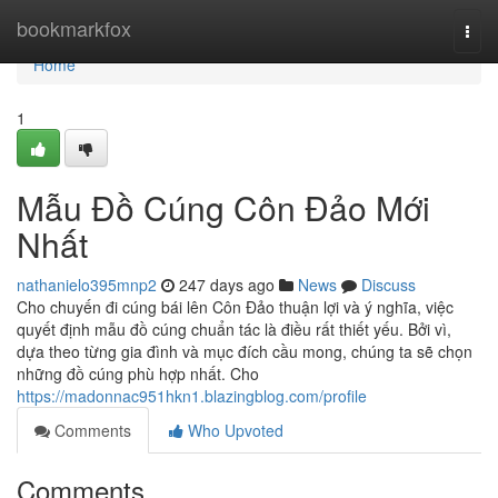
Home
bookmarkfox
Togg
navi
Home
1
Mẫu Đồ Cúng Côn Đảo Mới
Nhất
nathanielo395mnp2
247 days ago
News
Discuss
Cho chuyến đi cúng bái lên Côn Đảo thuận lợi và ý nghĩa, việc
quyết định mẫu đồ cúng chuẩn tác là điều rất thiết yếu. Bởi vì,
dựa theo từng gia đình và mục đích cầu mong, chúng ta sẽ chọn
những đồ cúng phù hợp nhất. Cho
https://madonnac951hkn1.blazingblog.com/profile
Comments
Who Upvoted
Comments