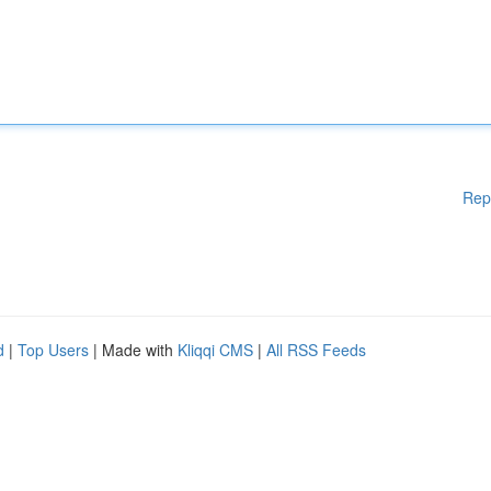
Rep
d
|
Top Users
| Made with
Kliqqi CMS
|
All RSS Feeds