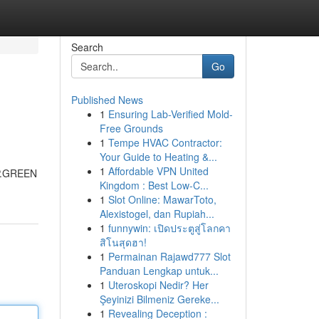
Search
Go
Published News
1
Ensuring Lab-Verified Mold-
Free Grounds
1
Tempe HVAC Contractor:
Your Guide to Heating &...
1
Affordable VPN United
VIP.GREEN
Kingdom : Best Low-C...
1
Slot Online: MawarToto,
Alexistogel, dan Rupiah...
1
funnywin: เปิดประตูสู่โลกคา
สิโนสุดฮา!
1
Permainan Rajawd777 Slot
Panduan Lengkap untuk...
1
Uteroskopi Nedir? Her
Şeyinizi Bilmeniz Gereke...
1
Revealing Deception :