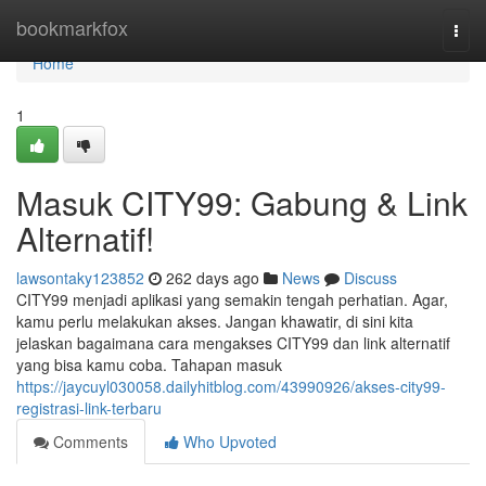
Home
bookmarkfox
Togg
navi
Home
1
Masuk CITY99: Gabung & Link
Alternatif!
lawsontaky123852
262 days ago
News
Discuss
CITY99 menjadi aplikasi yang semakin tengah perhatian. Agar,
kamu perlu melakukan akses. Jangan khawatir, di sini kita
jelaskan bagaimana cara mengakses CITY99 dan link alternatif
yang bisa kamu coba. Tahapan masuk
https://jaycuyl030058.dailyhitblog.com/43990926/akses-city99-
registrasi-link-terbaru
Comments
Who Upvoted