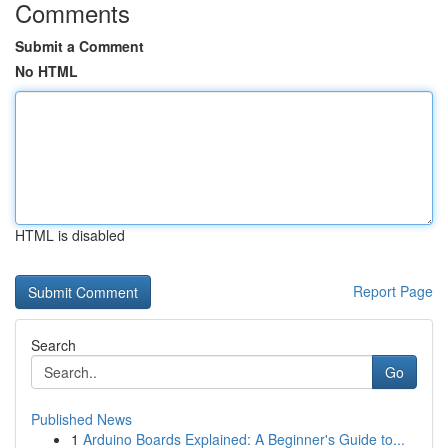
Comments
Submit a Comment
No HTML
HTML is disabled
Report Page
Search
Go
Published News
1
Arduino Boards Explained: A Beginner's Guide to...