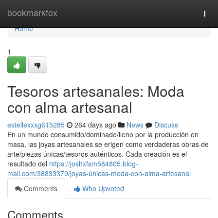
Home
bookmarkfox
Togg
navi
Home
1
Tesoros artesanales: Moda
con alma artesanal
estellexxxg615285
264 days ago
News
Discuss
En un mundo consumido/dominado/lleno por la producción en
masa, las joyas artesanales se erigen como verdaderas obras de
arte/piezas únicas/tesoros auténticos. Cada creación es el
resultado del
https://joshxfsm584805.blog-
mall.com/38833379/joyas-únicas-moda-con-alma-artesanal
Comments
Who Upvoted
Comments