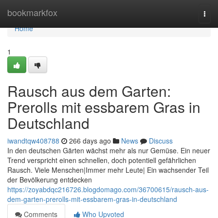
Home
bookmarkfox
Togg
navi
Home
1
Rausch aus dem Garten:
Prerolls mit essbarem Gras in
Deutschland
iwandtqw408788
266 days ago
News
Discuss
In den deutschen Gärten wächst mehr als nur Gemüse. Ein neuer
Trend verspricht einen schnellen, doch potentiell gefährlichen
Rausch. Viele Menschen|Immer mehr Leute| Ein wachsender Teil
der Bevölkerung entdecken
https://zoyabdqc216726.blogdomago.com/36700615/rausch-aus-
dem-garten-prerolls-mit-essbarem-gras-in-deutschland
Comments
Who Upvoted