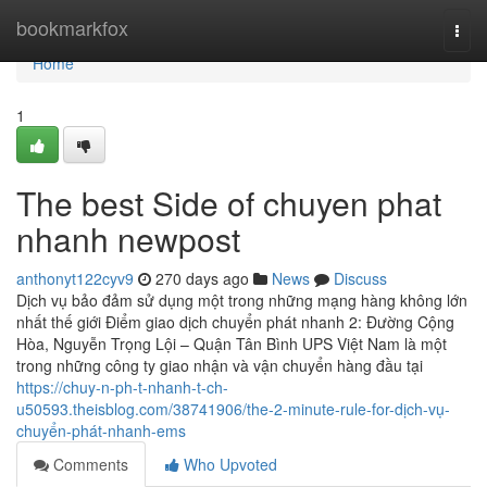
Home
bookmarkfox
Togg
navi
Home
1
The best Side of chuyen phat
nhanh newpost
anthonyt122cyv9
270 days ago
News
Discuss
Dịch vụ bảo đảm sử dụng một trong những mạng hàng không lớn
nhất thế giới Điểm giao dịch chuyển phát nhanh 2: Đường Cộng
Hòa, Nguyễn Trọng Lội – Quận Tân Bình UPS Việt Nam là một
trong những công ty giao nhận và vận chuyển hàng đầu tại
https://chuy-n-ph-t-nhanh-t-ch-
u50593.theisblog.com/38741906/the-2-minute-rule-for-dịch-vụ-
chuyển-phát-nhanh-ems
Comments
Who Upvoted