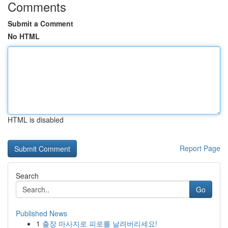
Comments
Submit a Comment
No HTML
HTML is disabled
Report Page
Search
Go
Published News
1
출장 마사지로 피로를 날려버리세요!