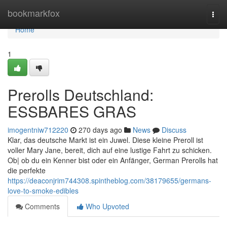
Home
bookmarkfox
Togg
navi
Home
1
Prerolls Deutschland:
ESSBARES GRAS
imogentniw712220
270 days ago
News
Discuss
Klar, das deutsche Markt ist ein Juwel. Diese kleine Preroll ist
voller Mary Jane, bereit, dich auf eine lustige Fahrt zu schicken.
Ob| ob du ein Kenner bist oder ein Anfänger, German Prerolls hat
die perfekte
https://deaconjrim744308.spintheblog.com/38179655/germans-
love-to-smoke-edibles
Comments
Who Upvoted