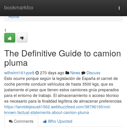
Home
bookmarkfox
Togg
navi
Home
1
The Definitive Guide to camion
pluma
wilhelmt161ype8
270 days ago
News
Discuss
Esto ocurre porque según la legislación de España el carnet de
coche permite conducir vehículos de hasta 3500 kgs, que es
justamente el peso que tienen estos camiones grúa preparados
para el entorno de trabajo. El almacenamiento o acceso técnico
es necesario para la finalidad legítima de almacenar preferencias
https://tarotdejesus61562.webbuzzfeed.com/38796195/not-
known-factual-statements-about-camion-pluma
Comments
Who Upvoted