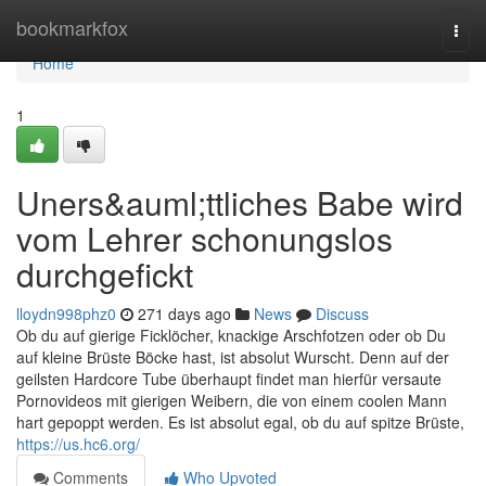
Home
bookmarkfox
Togg
navi
Home
1
Uners&auml;ttliches Babe wird
vom Lehrer schonungslos
durchgefickt
lloydn998phz0
271 days ago
News
Discuss
Ob du auf gierige Ficklöcher, knackige Arschfotzen oder ob Du
auf kleine Brüste Böcke hast, ist absolut Wurscht. Denn auf der
geilsten Hardcore Tube überhaupt findet man hierfür versaute
Pornovideos mit gierigen Weibern, die von einem coolen Mann
hart gepoppt werden. Es ist absolut egal, ob du auf spitze Brüste,
https://us.hc6.org/
Comments
Who Upvoted