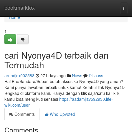
Home
bookmarkfox
Togg
navi
Home
1
cari Nyonya4D terbaik dan
Termudah
arondjcx902588
271 days ago
News
Discuss
Hai Bro/Saudara/Sobar, butuh akses ke Nyonya4D yang aman?
Kami punya jawaban terbaik untuk kamu! Ketahui link Nyonya4D
lengkap di platform kami. Hanya dengan klik saja/satu kali klik,
kamu bisa mengikuti sensasi
https://aadamljzv592930.life-
wiki.com/user
Comments
Who Upvoted
Comments