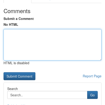
Comments
Submit a Comment
No HTML
HTML is disabled
Report Page
Search
Go