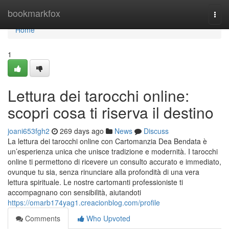
Home
bookmarkfox
Togg
navi
Home
1
Lettura dei tarocchi online:
scopri cosa ti riserva il destino
joani653fgh2
269 days ago
News
Discuss
La lettura dei tarocchi online con Cartomanzia Dea Bendata è
un’esperienza unica che unisce tradizione e modernità. I tarocchi
online ti permettono di ricevere un consulto accurato e immediato,
ovunque tu sia, senza rinunciare alla profondità di una vera
lettura spirituale. Le nostre cartomanti professioniste ti
accompagnano con sensibilità, aiutandoti
https://omarb174yag1.creacionblog.com/profile
Comments
Who Upvoted