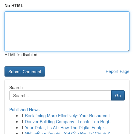
No HTML
HTML is disabled
Report Page
Search
Go
Published News
1
Reclaiming More Effectively: Your Resource t...
1
Denver Building Company : Locate Top Regi...
1
Your Data , Its AI : How The Digital Footpr...
1
Giải miền miễn phí · Soi Cầu Bạc Tơ Chính X...