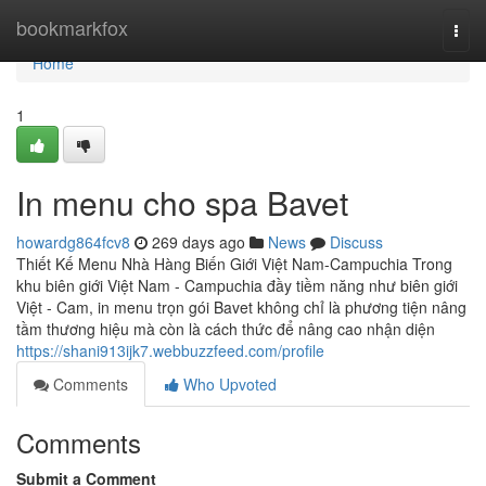
Home
bookmarkfox
Togg
navi
Home
1
In menu cho spa Bavet
howardg864fcv8
269 days ago
News
Discuss
Thiết Kế Menu Nhà Hàng Biến Giới Việt Nam-Campuchia Trong
khu biên giới Việt Nam - Campuchia đầy tiềm năng như biên giới
Việt - Cam, in menu trọn gói Bavet không chỉ là phương tiện nâng
tầm thương hiệu mà còn là cách thức để nâng cao nhận diện
https://shani913ijk7.webbuzzfeed.com/profile
Comments
Who Upvoted
Comments
Submit a Comment