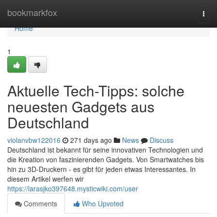
Home
bookmarkfox
Togg
navi
Home
1
Aktuelle Tech-Tipps: solche
neuesten Gadgets aus
Deutschland
violanvbw122016
271 days ago
News
Discuss
Deutschland ist bekannt für seine innovativen Technologien und
die Kreation von faszinierenden Gadgets. Von Smartwatches bis
hin zu 3D-Druckern - es gibt für jeden etwas Interessantes. In
diesem Artikel werfen wir
https://larasjko397648.mysticwiki.com/user
Comments
Who Upvoted