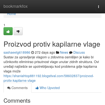
Home
bookmarkfox
Togg
navi
Home
1
Proizvod protiv kapilarne vlage
sashaeetg618986
272 days ago
News
Discuss
Sustav za upravljanje vlagom u zidovima osmišljen je kako bi
učinkovito eliminirao prisutnost vlage unutar zidnih struktura. Ovi
uređaji najčešće se upotrebljavaju kod problema gdje kapilarna
vlaga može
https://shaniahtop881192.blogstival.com/58602837/proizvod-
protiv-kapilarne-vlage
Comments
Who Upvoted
Comments