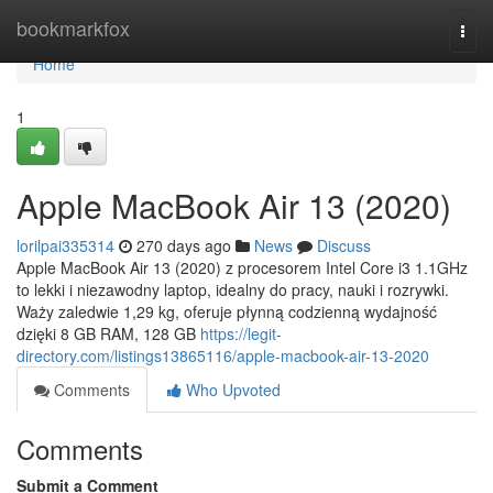
Home
bookmarkfox
Togg
navi
Home
1
Apple MacBook Air 13 (2020)
lorilpai335314
270 days ago
News
Discuss
Apple MacBook Air 13 (2020) z procesorem Intel Core i3 1.1GHz
to lekki i niezawodny laptop, idealny do pracy, nauki i rozrywki.
Waży zaledwie 1,29 kg, oferuje płynną codzienną wydajność
dzięki 8 GB RAM, 128 GB
https://legit-
directory.com/listings13865116/apple-macbook-air-13-2020
Comments
Who Upvoted
Comments
Submit a Comment