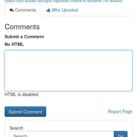
costo-con-studio-soraya-risposte-chiare-e-sincere-76144445
Comments
Who Upvoted
Comments
Submit a Comment
No HTML
HTML is disabled
Report Page
Search
Go