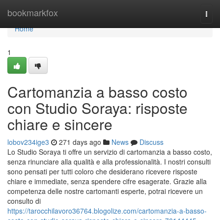
Home
bookmarkfox
Togg
navi
Home
1
Cartomanzia a basso costo
con Studio Soraya: risposte
chiare e sincere
lobov234ige3
271 days ago
News
Discuss
Lo Studio Soraya ti offre un servizio di cartomanzia a basso costo,
senza rinunciare alla qualità e alla professionalità. I nostri consulti
sono pensati per tutti coloro che desiderano ricevere risposte
chiare e immediate, senza spendere cifre esagerate. Grazie alla
competenza delle nostre cartomanti esperte, potrai ricevere un
consulto di
https://tarocchilavoro36764.blogolize.com/cartomanzia-a-basso-