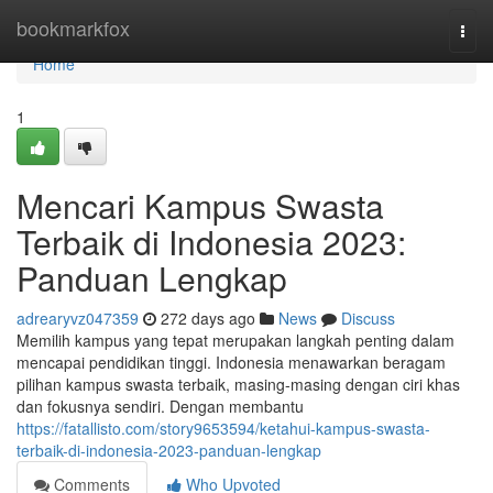
Home
bookmarkfox
Togg
navi
Home
1
Mencari Kampus Swasta
Terbaik di Indonesia 2023:
Panduan Lengkap
adrearyvz047359
272 days ago
News
Discuss
Memilih kampus yang tepat merupakan langkah penting dalam
mencapai pendidikan tinggi. Indonesia menawarkan beragam
pilihan kampus swasta terbaik, masing-masing dengan ciri khas
dan fokusnya sendiri. Dengan membantu
https://fatallisto.com/story9653594/ketahui-kampus-swasta-
terbaik-di-indonesia-2023-panduan-lengkap
Comments
Who Upvoted