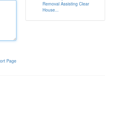
Removal Assisting Clear
House...
ort Page