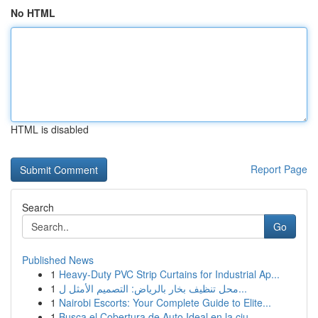
No HTML
HTML is disabled
Report Page
Search
Go
Published News
1
Heavy-Duty PVC Strip Curtains for Industrial Ap...
1
محل تنظيف بخار بالرياض: التصميم الأمثل ل...
1
Nairobi Escorts: Your Complete Guide to Elite...
1
Busca el Cobertura de Auto Ideal en la ciu...