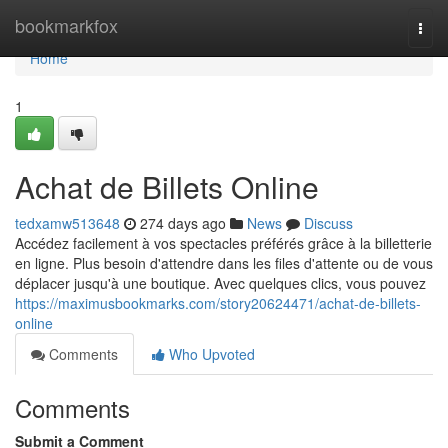
Home
bookmarkfox
Togg
navi
Home
1
Achat de Billets Online
tedxamw513648
274 days ago
News
Discuss
Accédez facilement à vos spectacles préférés grâce à la billetterie
en ligne. Plus besoin d'attendre dans les files d'attente ou de vous
déplacer jusqu'à une boutique. Avec quelques clics, vous pouvez
https://maximusbookmarks.com/story20624471/achat-de-billets-
online
Comments
Who Upvoted
Comments
Submit a Comment