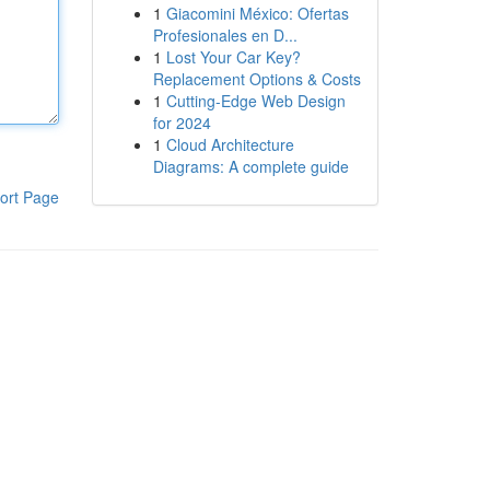
1
Giacomini México: Ofertas
Profesionales en D...
1
Lost Your Car Key?
Replacement Options & Costs
1
Cutting-Edge Web Design
for 2024
1
Cloud Architecture
Diagrams: A complete guide
ort Page