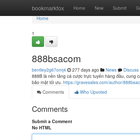
Home
bookmarkfox
Home
New
Submit
G
Home
1
888bsacom
bentley2g67omj4
277 days ago
News
Discuss
888B là nền tảng cá cược trực tuyến hàng đầu, cung cấ
bảo mật tối ưu.
https://gravesales.com/author/888bsa
Comments
Who Upvoted
Comments
Submit a Comment
No HTML