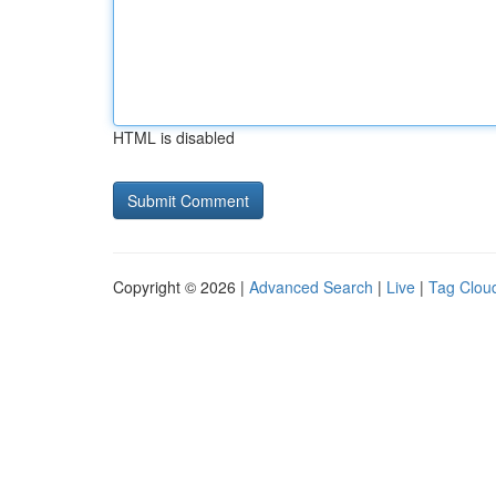
HTML is disabled
Copyright © 2026 |
Advanced Search
|
Live
|
Tag Clou