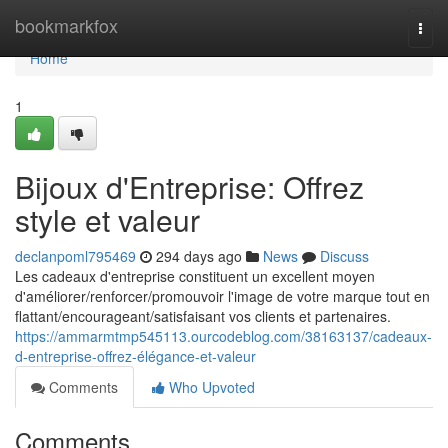
Home
bookmarkfox
Togg
navi
Home
1
Bijoux d'Entreprise: Offrez
style et valeur
declanpoml795469
294 days ago
News
Discuss
Les cadeaux d'entreprise constituent un excellent moyen
d'améliorer/renforcer/promouvoir l'image de votre marque tout en
flattant/encourageant/satisfaisant vos clients et partenaires.
https://ammarmtmp545113.ourcodeblog.com/38163137/cadeaux-
d-entreprise-offrez-élégance-et-valeur
Comments
Who Upvoted
Comments