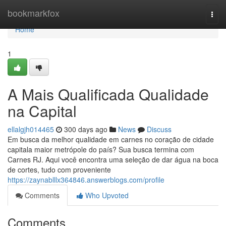
Home
bookmarkfox
Togg
navi
Home
1
A Mais Qualificada Qualidade
na Capital
ellalgjh014465
300 days ago
News
Discuss
Em busca da melhor qualidade em carnes no coração de cidade
capitala maior metrópole do país? Sua busca termina com
Carnes RJ. Aqui você encontra uma seleção de dar água na boca
de cortes, tudo com proveniente
https://zaynablllx364846.answerblogs.com/profile
Comments
Who Upvoted
Comments